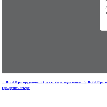
40.02.04 Юриспруденция. Юрист в сфере социального...
40.02.04 Юрисп
Прокрутить наверх