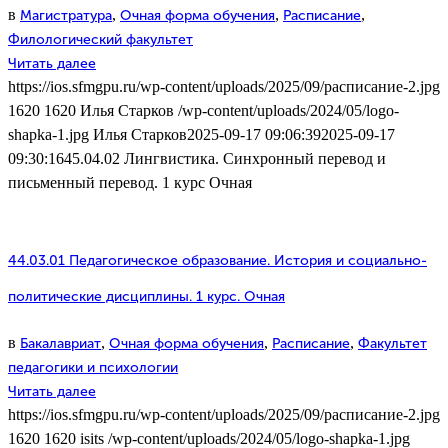
в
,
,
,
Магистратура
Очная форма обучения
Расписание
Филологический факультет
Читать далее
https://ios.sfmgpu.ru/wp-content/uploads/2025/09/расписание-2.jpg
1620
1620
Илья Старков
/wp-content/uploads/2024/05/logo-
shapka-1.jpg
Илья Старков
2025-09-17 09:06:39
2025-09-17
09:30:16
45.04.02 Лингвистика. Синхронный перевод и
письменный перевод. 1 курс Очная
44.03.01 Педагогическое образование. История и социально-
политические дисциплины. 1 курс. Очная
в
,
,
,
Бакалавриат
Очная форма обучения
Расписание
Факультет
педагогики и психологии
Читать далее
https://ios.sfmgpu.ru/wp-content/uploads/2025/09/расписание-2.jpg
1620
1620
isits
/wp-content/uploads/2024/05/logo-shapka-1.jpg