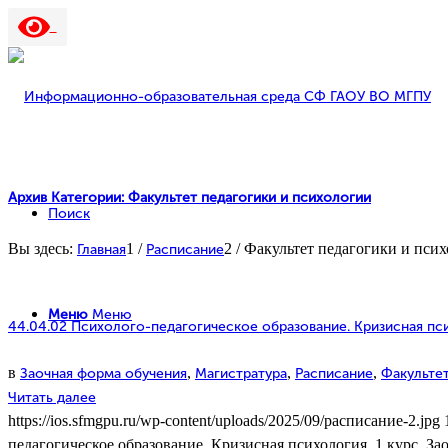
Архив Категории: Факультет педагогики и психологии
Поиск
Вы здесь:
1
/
2
/
Факультет педагогики и пси
Главная
Расписание
Меню
Меню
44.04.02 Психолого-педагогическое образование. Кризисная псих
в
,
,
,
Заочная форма обучения
Магистратура
Расписание
Факультет
Читать далее
https://ios.sfmgpu.ru/wp-content/uploads/2025/09/расписание-2.jpg
педагогическое образование. Кризисная психология. 1 курс. За