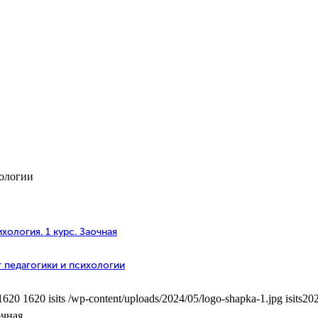
хологии
ология. 1 курс. Заочная
 педагогики и психологии
1620
1620
isits
/wp-content/uploads/2024/05/logo-shapka-1.jpg
isits
202
очная